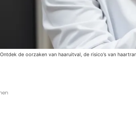
Ontdek de oorzaken van haaruitval, de risico’s van haartra
men