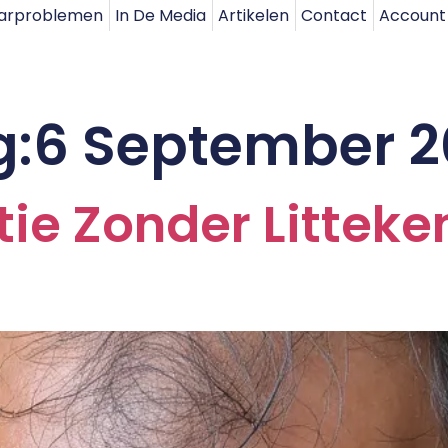
arproblemen
In De Media
Artikelen
Contact
Account
g:
6 September 
ie Zonder Litteken