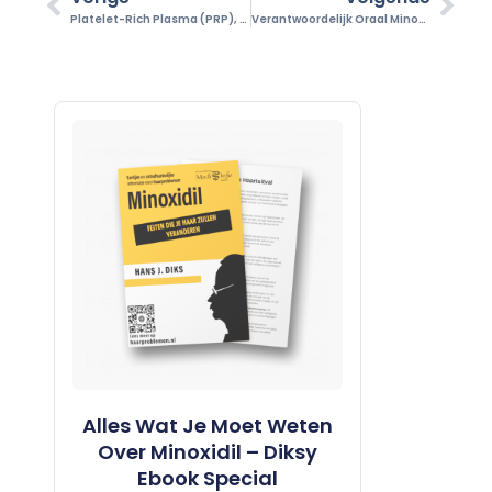
Platelet-Rich Plasma (PRP), Hype Of Een Wonder Behandeling?
Verantwoordelijk Oraal Minoxidil, Werking En Veiligheid
Alles Wat Je Moet Weten
Over Minoxidil – Diksy
Ebook Special