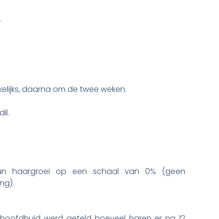
.
kelijks, daarna om de twee weken.
il.
hun haargroei op een schaal van 0% (geen
ng).
hoofdhuid werd geteld hoeveel haren er na 12