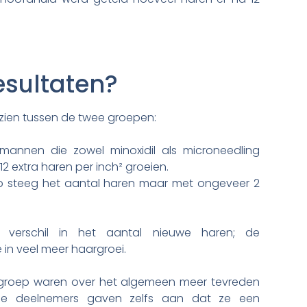
esultaten?
en zien tussen de twee groepen:
annen die zowel minoxidil als microneedling
2 extra haren per inch² groeien.
p steeg het aantal haren maar met ongeveer 2
 verschil in het aantal nieuwe haren; de
in veel meer haargroei.
groep waren over het algemeen meer tevreden
ge deelnemers gaven zelfs aan dat ze een