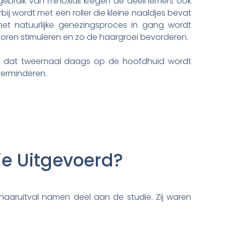
ebruik van minoxidil kregen de deelnemers ook
ij wordt met een roller die kleine naaldjes bevat
et natuurlijke genezingsproces in gang wordt
oren stimuleren en zo de haargroei bevorderen.
im dat tweemaal daags op de hoofdhuid wordt
verminderen.
ie Uitgevoerd?
aruitval namen deel aan de studie. Zij waren