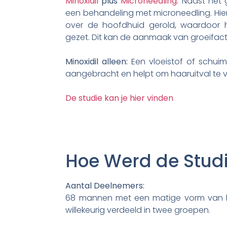
Minoxidil
plus
Microneedling
:
Naast het g
een behandeling met microneedling. Hierb
over de hoofdhuid gerold, waardoor h
gezet. Dit kan de aanmaak van groeifact
Minoxidil alleen:
Een vloeistof of schu
aangebracht en helpt om haaruitval te 
De studie kan je hier vinden
Hoe Werd de Stud
Aantal Deelnemers:
68 mannen met een matige vorm van ha
willekeurig verdeeld in twee groepen.