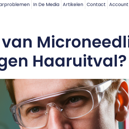
arproblemen
In De Media
Artikelen
Contact
Account
van Microneedl
egen Haaruitval?