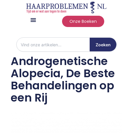
Onze Boeken
Over Haarproblemen
Zoeken
Androgenetische
Alopecia, De Beste
Behandelingen op
een Rij